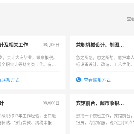
查
计及相关工作
08月06日
兼职机械设计、制图、设备改造
7岁，会计大专毕业，做账报税。
急之所急，想之所想。愿把本
份全职会计等财务类工作。有会
标设备设计、改造、工艺优化
作和分解的经验与您分享。 真
结识有识之士，共享未来。
看联系方式
查看联系方式
计
08月06日
宾馆前台，超市收银员，淘宝客服
中级职称12年工作经验，出口退
想找一个夜班工作，宾馆前台
府补贴、银行贷款、纳税申报、
银员，淘宝客服，晚7点到10点
公司策划，设建新账，理乱账业
工，麻烦看到的老板加我微信