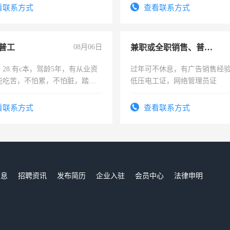
务咨询等业务。欲求兼职会计工
号同微信
看联系方式
查看联系方式
普工
08月06日
兼职或全职销售、普工、维修
28.有c本，驾龄5年，有从业资
过年可不休息，有广告销售经
能吃苦，不怕累，不怕脏，踏
低压电工证，网络管理员证
求稳定工作一份，保险不干
看联系方式
查看联系方式
信息
招聘资讯
发布简历
企业入驻
会员中心
法律申明
们