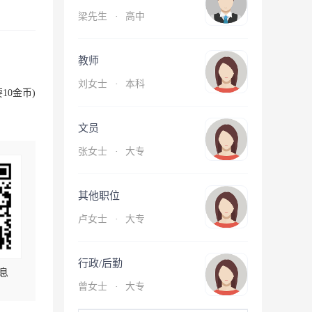
梁先生
·
高中
教师
刘女士
·
本科
10金币)
文员
张女士
·
大专
其他职位
卢女士
·
大专
行政/后勤
息
曾女士
·
大专