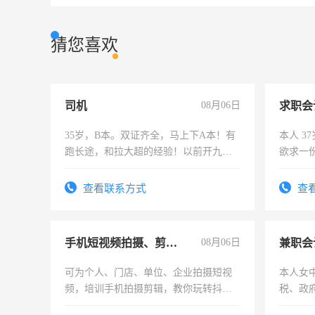
猜您喜欢
司机
08月06日
求职会
35岁，B本。双证齐全，马上下A本！有
本人 3
跑长途，和拉大超的经验！以前开九米
欲求一
六，渣土车
计证
查看联系方式
查
手机短视频拍摄、剪辑、抖音快手
08月06日
兼职会
可为个人、门店、单位、企业拍摄短视
本人女
频，培训手机拍摄剪辑，教你玩转抖音
税、政
可为个人、门店、单位、企业拍摄短视
为各类