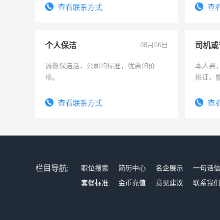
频，培训手机拍摄剪辑，教你玩转抖
务，财
查看联系方式
查
音！你也可以成为拍摄达人！你也可以
作
成为拍摄达人！
个人保洁
08月06日
司机或
诚揽保洁活，公司的标准，优惠的价
本人男，
格。
格证，
实，需
查看联系方式
查
栏目导航:
职位搜索
简历中心
名企展示
一句话
套餐标准
金币充值
意见建议
联系我