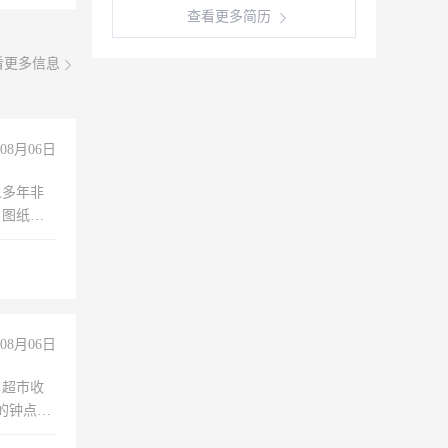
查看更多简历
看更多信息
08月06日
人多年非
、图纸制
诚合作，
08月06日
，超市收
的钟点
聊，手机