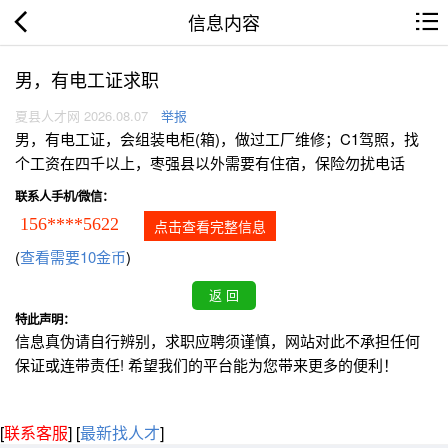
信息内容
男，有电工证求职
夏县人才网 2026.08.07
举报
男，有电工证，会组装电柜(箱)，做过工厂维修；C1驾照，找
个工资在四千以上，枣强县以外需要有住宿，保险勿扰电话
联系人手机/微信：
156****5622
点击查看完整信息
(
查看需要10金币
)
特此声明：
信息真伪请自行辨别，求职应聘须谨慎，网站对此不承担任何
保证或连带责任! 希望我们的平台能为您带来更多的便利！
[
联系客服
]
[
最新找人才
]